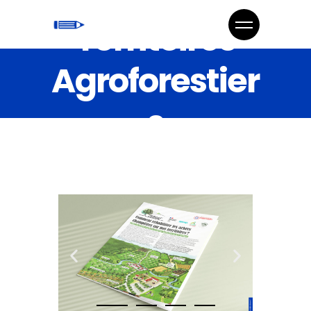
Territoires
Agroforestier
s