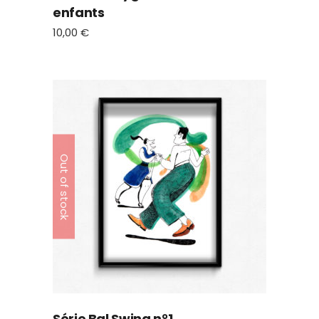
enfants
10,00
€
Out of stock
Série Bal Swing n°1