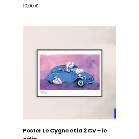
10,00
€
Poster Le Cygne et la 2 CV – le
câlin