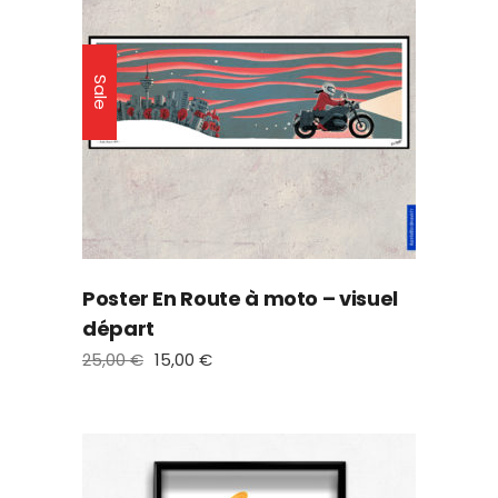
Sale
Poster En Route à moto – visuel
départ
25,00
€
15,00
€