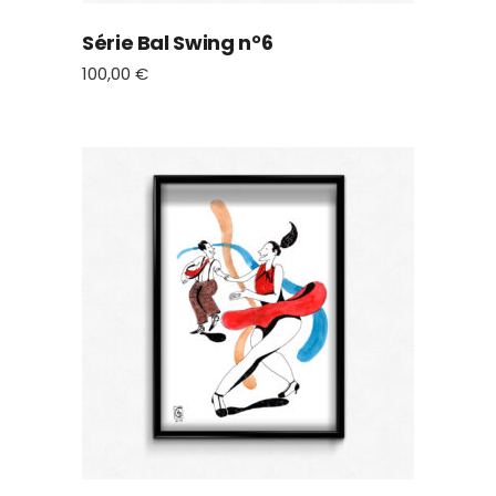
Série Bal Swing n°6
100,00
€