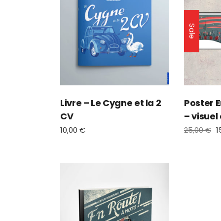
Sale
Livre – Le Cygne et la 2
Poster 
CV
– visuel
10,00
€
25,00
€
1
Le
Le
prix
prix
initial
actuel
était :
est :
25,00 €.
15,00 €.