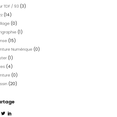
(3)
ur TDF / 93
(14)
zz
(0)
llage
(1)
rigraphie
(15)
nse
(0)
inture Numérique
(1)
ster
(4)
res
(0)
inture
(20)
ssin
artage