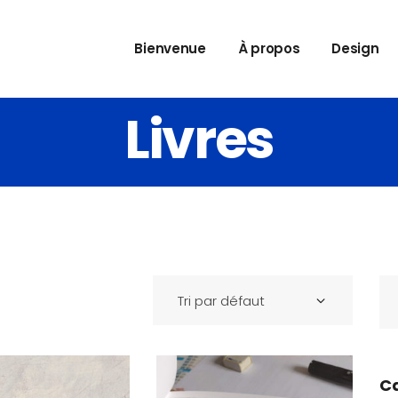
Bienvenue
À propos
Design
Livres
Se
for
Tri par défaut
C