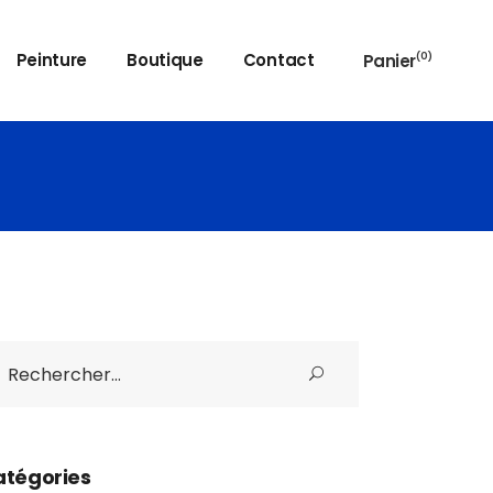
Peinture
Boutique
Contact
Panier
(0)
Aucun produit dans le panier
arch
:
atégories