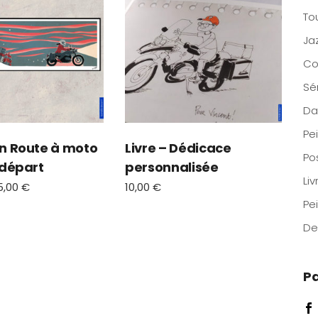
To
Ja
Co
Sé
Da
Pe
En Route à moto
Livre – Dédicace
Po
 départ
personnalisée
Liv
5,00
€
10,00
€
Pe
De
P