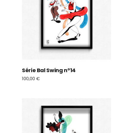
Série Bal Swing n°14
100,00
€